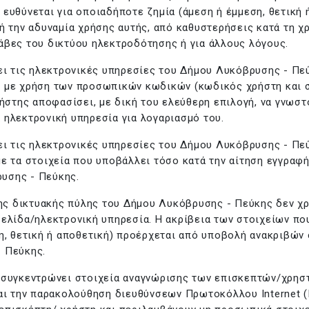
ευθύνεται για οποιαδήποτε ζημία (άμεση ή έμμεση, θετική 
ή την αδυναμία χρήσης αυτής, από καθυστερήσεις κατά τη χρ
άβες του δικτύου ηλεκτροδότησης ή για άλλους λόγους.
ει τις ηλεκτρονικές υπηρεσίες του Δήμου Λυκόβρυσης - Πεύ
 με χρήση των προσωπικών κωδικών (κωδικός χρήστη και συ
χρήστης αποφασίσει, με δική του ελεύθερη επιλογή, να γνω
 ηλεκτρονική υπηρεσία για λογαριασμό του.
ει τις ηλεκτρονικές υπηρεσίες του Δήμου Λυκόβρυσης - Πεύκ
ε τα στοιχεία που υποβάλλει τόσο κατά την αίτηση εγγραφή
υσης - Πεύκης.
της δικτυακής πύλης του Δήμου Λυκόβρυσης - Πεύκης δεν χ
ελίδα/ηλεκτρονική υπηρεσία. Η ακρίβεια των στοιχείων πο
η, θετική ή αποθετική) προέρχεται από υποβολή ανακριβών 
 Πεύκης.
 συγκεντρώνει στοιχεία αναγνώρισης των επισκεπτών/χρησ
αι την παρακολούθηση διευθύνσεων Πρωτοκόλλου Internet (IP