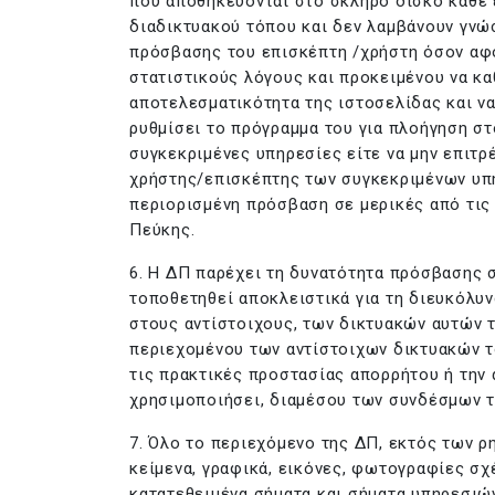
που αποθηκεύονται στο σκληρό δίσκο κάθε 
διαδικτυακού τόπου και δεν λαμβάνουν γνώ
πρόσβασης του επισκέπτη /χρήστη όσον αφο
στατιστικούς λόγους και προκειμένου να καθ
αποτελεσματικότητα της ιστοσελίδας και ν
ρυθμίσει το πρόγραμμα του για πλοήγηση στ
συγκεκριμένες υπηρεσίες είτε να μην επιτρ
χρήστης/επισκέπτης των συγκεκριμένων υπηρ
περιορισμένη πρόσβαση σε μερικές από τις
Πεύκης.
6. Η ΔΠ παρέχει τη δυνατότητα πρόσβασης σ
τοποθετηθεί αποκλειστικά για τη διευκόλυ
στους αντίστοιχους, των δικτυακών αυτών 
περιεχομένου των αντίστοιχων δικτυακών τό
τις πρακτικές προστασίας απορρήτου ή την 
χρησιμοποιήσει, διαμέσου των συνδέσμων τη
7. Όλο το περιεχόμενο της ΔΠ, εκτός των ρ
κείμενα, γραφικά, εικόνες, φωτογραφίες σχέ
κατατεθειμένα σήματα και σήματα υπηρεσιώ