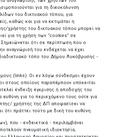
εία αναγνώρισης των χρηστών του
σιμοποιούνται για τη διευκόλυνση
λίδων του δικτυακού τόπου, για
ίς, καθώς και για να εκτιμάται η
της/χρήστης του δικτυακού τόπου μπορεί να
εί για τη χρήση των "cookies" σε
. Σημειώνεται ότι σε περίπτωση που ο
ην αναγνώρισή του ενδέχεται να έχει
 διαδικτυακό τόπο του Δήμου Λυκόβρυσης -
ους (links). Οι εν λόγω σύνδεσμοι έχουν
ποι στους οποίους παραπέμπουν υπόκειται
τελεί ένδειξη έγκρισης ή αποδοχής του
 ευθύνη για το περιεχόμενο τους ούτε για
έπτης/ χρήστης της ΔΠ αποφασίσει να
 ότι πράττει τούτο με δική του ευθύνη.
ν), που - ενδεικτικά - περιλαμβάνει
αποτελούν πνευματική ιδιοκτησία,
του Ελληνικού Δημοσίου και προστατεύεται