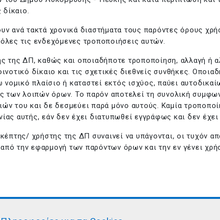
 δίκαιο.
υν ανά τακτά χρονικά διαστήματα τους παρόντες όρους χρή
 όλες τις ενδεχόμενες τροποποιήσεις αυτών.
ης της ΔΠ, καθώς και οποιαδήποτε τροποποίηση, αλλαγή ή α
οινοτικό δίκαιο και τις σχετικές διεθνείς συνθήκες. Οποι
ω νομικό πλαίσιο ή καταστεί εκτός ισχύος, παύει αυτοδικαίω
ύς των λοιπών όρων. Το παρόν αποτελεί τη συνολική συμφων
ιών του και δε δεσμεύει παρά μόνο αυτούς. Καμία τροποπο
ίας αυτής, εάν δεν έχει διατυπωθεί εγγράφως και δεν έχει
κέπτης/ χρήστης της ΔΠ συναινεί να υπάγονται, οι τυχόν α
από την εφαρμογή των παρόντων όρων και την εν γένει χρή