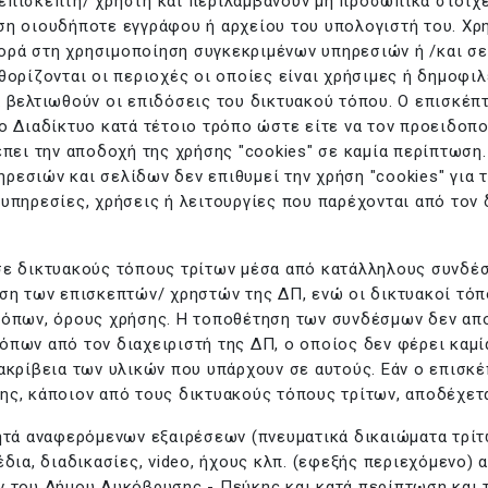
επισκέπτη/ χρήστη και περιλαμβάνουν μη προσωπικά στοιχ
ση οιουδήποτε εγγράφου ή αρχείου του υπολογιστή του. Χρη
ρά στη χρησιμοποίηση συγκεκριμένων υπηρεσιών ή /και σε
ορίζονται οι περιοχές οι οποίες είναι χρήσιμες ή δημοφιλε
α βελτιωθούν οι επιδόσεις του δικτυακού τόπου. Ο επισκέπ
ο Διαδίκτυο κατά τέτοιο τρόπο ώστε είτε να τον προειδοποι
έπει την αποδοχή της χρήσης "cookies" σε καμία περίπτωση
εσιών και σελίδων δεν επιθυμεί την χρήση "cookies" για τ
 υπηρεσίες, χρήσεις ή λειτουργίες που παρέχονται από τον
ε δικτυακούς τόπους τρίτων μέσα από κατάλληλους συνδέσμ
νση των επισκεπτών/ χρηστών της ΔΠ, ενώ οι δικτυακοί τό
τόπων, όρους χρήσης. Η τοποθέτηση των συνδέσμων δεν απο
πων από τον διαχειριστή της ΔΠ, ο οποίος δεν φέρει καμία
ακρίβεια των υλικών που υπάρχουν σε αυτούς. Εάν ο επισκ
ς, κάποιον από τους δικτυακούς τόπους τρίτων, αποδέχεται
ητά αναφερόμενων εξαιρέσεων (πνευματικά δικαιώματα τρίτω
δια, διαδικασίες, video, ήχους κλπ. (εφεξής περιεχόμενο) 
ν του Δήμου Λυκόβρυσης - Πεύκης και κατά περίπτωση και 